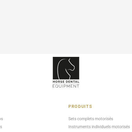
PRODUITS
os
Sets complets motorisés
ts
Instruments individuels motorisés