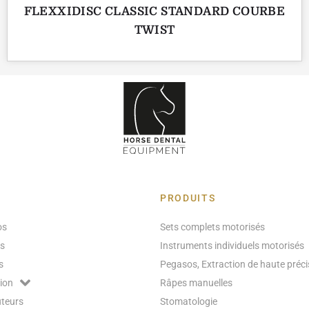
FLEXXIDISC CLASSIC STANDARD COURBE
TWIST
PRODUITS
os
Sets complets motorisés
ts
Instruments individuels motorisés
s
Pegasos, Extraction de haute préci
ion
Râpes manuelles
uteurs
Stomatologie