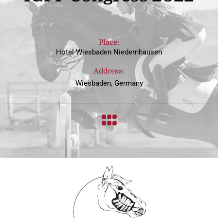
Place:
Hotel Wiesbaden Niedernhausen
Address:
Wiesbaden, Germany