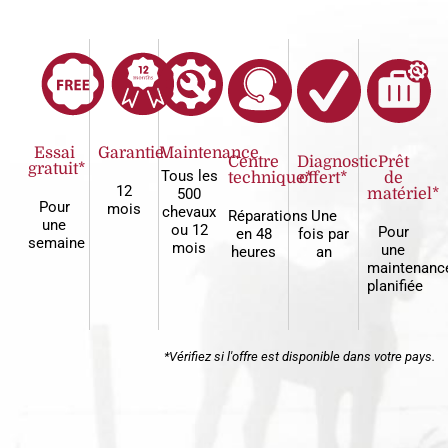
Essai
Garantie
Maintenance
Centre
Diagnostic
Prêt
gratuit*
Tous les
technique*
offert*
de
12
500
matériel*
Pour
mois
chevaux
Réparations
Une
une
ou 12
Pour
en 48
fois par
semaine
mois
une
heures
an
maintenanc
planifiée
*Vérifiez si l'offre est disponible dans votre pays.