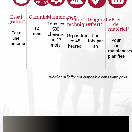
Essai
Garantie
Maintenance
Centre
Diagnostic
Prêt
gratuit*
Tous les
technique*
offert*
de
12
500
matériel*
Pour
mois
chevaux
Réparations
Une
une
ou 12
Pour
en 48
fois par
semaine
mois
une
heures
an
maintenanc
planifiée
*Vérifiez si l'offre est disponible dans votre pays.