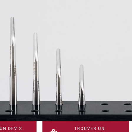
 5 LUXATEURS - 4 MM
DESCRIPTION
rs fins (4 mm) de différentes longueurs. Ils seront utiles
tits fragments.
e inox T (0°, 8°, 18° et/ou 30°).
UN DEVIS
TROUVER UN