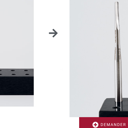
SET DE
Set contenant 5 luxateu
pour retirer de très pe
S'utilise avec la poigné
DEMANDER 