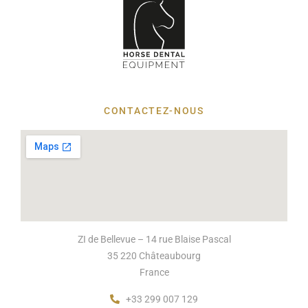
CONTACTEZ-NOUS
ZI de Bellevue – 14 rue Blaise Pascal
35 220 Châteaubourg
France
+33 299 007 129