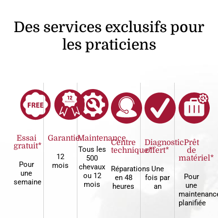
Des services exclusifs pour
les praticiens
Essai
Garantie
Maintenance
Centre
Diagnostic
Prêt
gratuit*
Tous les
technique*
offert*
de
12
500
matériel*
Pour
mois
chevaux
Réparations
Une
une
ou 12
Pour
en 48
fois par
semaine
mois
une
heures
an
maintenanc
planifiée