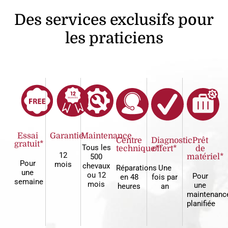
Des services exclusifs pour
les praticiens
Essai
Garantie
Maintenance
Centre
Diagnostic
Prêt
gratuit*
Tous les
technique*
offert*
de
12
500
matériel*
Pour
mois
chevaux
Réparations
Une
une
ou 12
Pour
en 48
fois par
semaine
mois
une
heures
an
maintenanc
planifiée