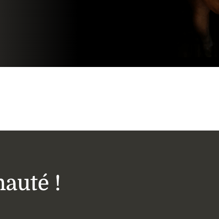
auté !