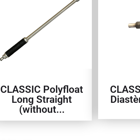
CLASSIC Polyfloat
CLASSI
Long Straight
Diast
(without...