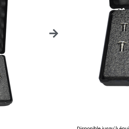
MALL
POUR
Mallette de rangement
Polyfloat.
• Dimensions : L 23 x l
Vendue sans fraises d
Disponible jusqu'à épu