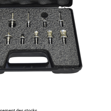
ETTE RANGEMENT
 FRAISES BOBINES
POLYFLOAT
DESCRIPTION
 spécialement conçue pour chaque fraise diamantée de
 10 x H 6 cm
iamantées.
isement des stocks.