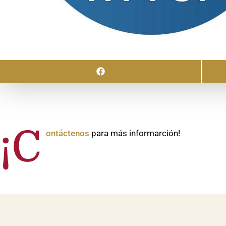
¡C
ontáctenos
para más informarción!