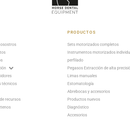
PRODUCTOS
nosostros
Sets motorizados completos
tos
Instrumentos motorizados individu
os
perfilado
ión
Pegasos Extracción de alta precisi
uidores
Limas manuales
 técnicos
Estomatología
Abrebocas y accesorios
de recursos
Productos nuevos
ctenos
Diagnóstico
Accesorios