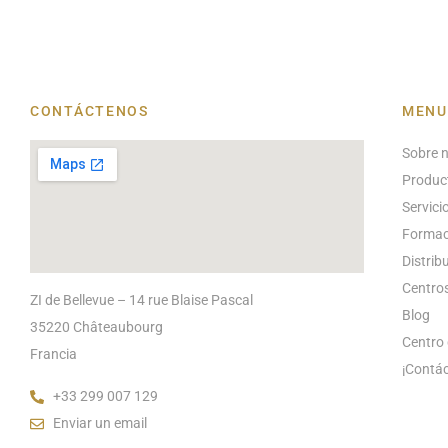
CONTÁCTENOS
MENU
Sobre 
Produc
Servici
Formac
Distrib
Centros
ZI de Bellevue – 14 rue Blaise Pascal
Blog
35220 Châteaubourg
Centro 
Francia
¡Contá
+33 299 007 129
Enviar un email