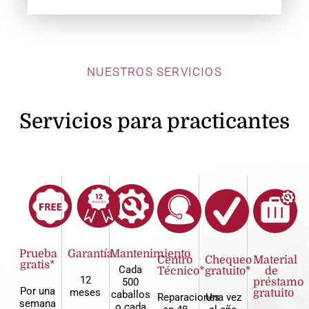
NUESTROS SERVICIOS
Servicios para practicantes
Prueba
Garantía
Mantenimiento
Centro
Chequeo
Material
gratis*
Cada
Técnico*
gratuito*
de
12
500
préstamo
Por una
meses
gratuito
caballos
Reparaciones
Una vez
semana
o cada