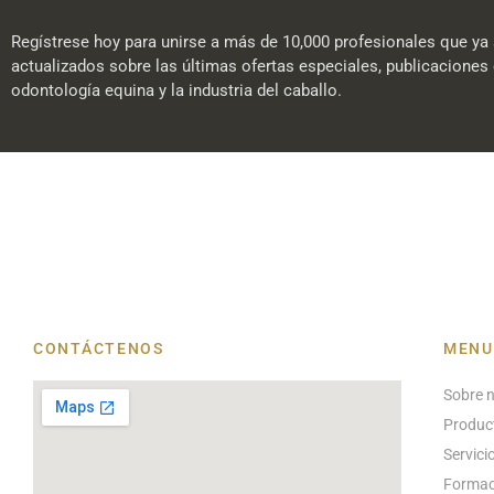
Regístrese hoy para unirse a más de 10,000 profesionales que ya 
actualizados sobre las últimas ofertas especiales, publicaciones 
odontología equina y la industria del caballo.
CONTÁCTENOS
MENU
Sobre 
Produc
Servici
Formac