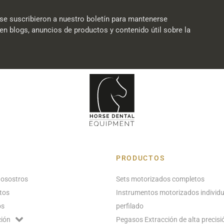
se suscribieron a nuestro boletín para mantenerse
en blogs, anuncios de productos y contenido útil sobre la
PRODUCTOS
nosostros
Sets motorizados completos
tos
Instrumentos motorizados individu
os
perfilado
ión
Pegasos Extracción de alta precisi