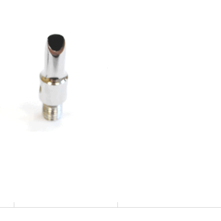
RCIÓN DE BURGESS
ECORTADA Ø6
IZACIÓN
ENCONTRAR UN
DISTRIBUIDOR
Compartir
DESCARGAR PDF