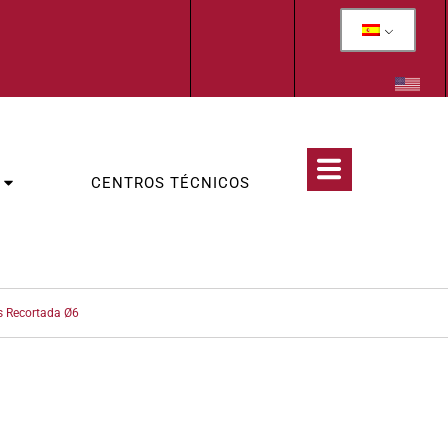
CENTROS TÉCNICOS
s Recortada Ø6
CATEGORIAS :
LOGÍA
,
WOLF TEETH & INCISORS EXTRACTION