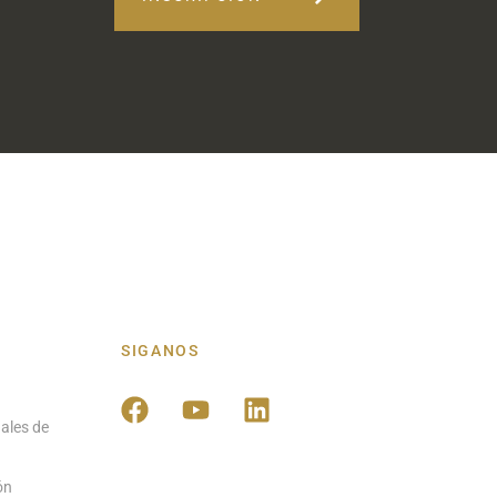
SIGANOS
ales de
ón