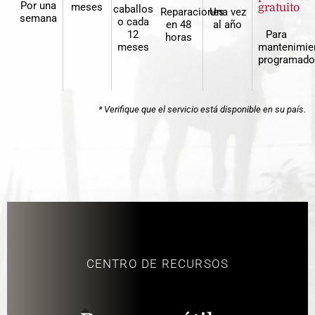
Por una
meses
gratuito
caballos
Reparaciones
Una vez
semana
o cada
en 48
al año
12
Para
horas
meses
mantenimie
programado
* Verifique que el servicio está disponible en su país.
CENTRO DE RECURSOS