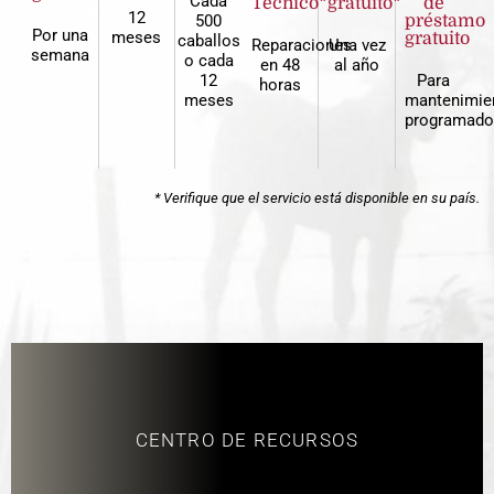
Cada
Técnico*
gratuito*
de
12
500
préstamo
Por una
meses
gratuito
caballos
Reparaciones
Una vez
semana
o cada
en 48
al año
12
Para
horas
meses
mantenimie
programado
* Verifique que el servicio está disponible en su país.
CENTRO DE RECURSOS