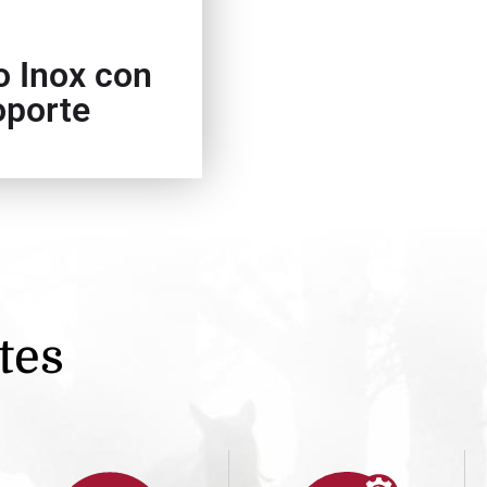
o Inox con
oporte
tes