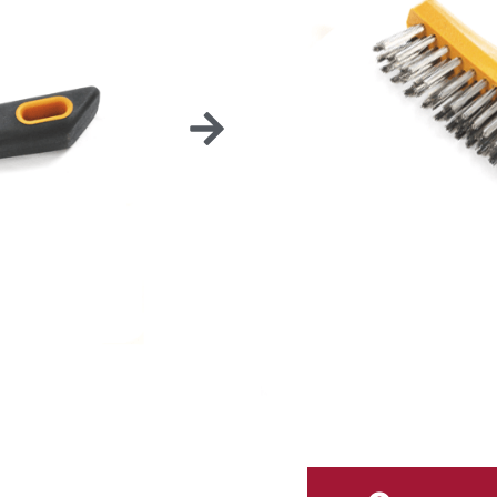
Limpia rápidamente & 
Cepillo: ACC_BNUE
Cepillo con soporte: 