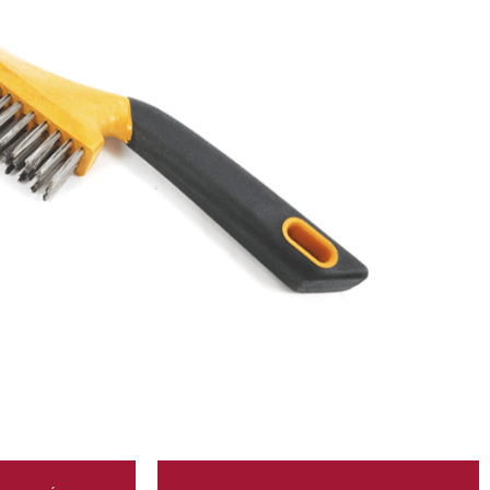
INSTRUMENTS ACCESSORIES
CEPILLO INOX
DESCRIPCIÓN
eficazmente todas sus fresas diamantadas.
ACC_BAS