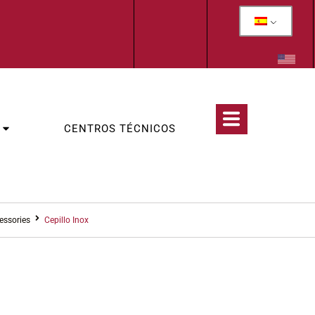
CENTROS TÉCNICOS
essories
Cepillo Inox
CATEGORIAS :
TORIZADOS INDIVIDUALES DE PERFILADO
,
MOTORIZED