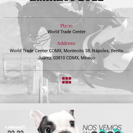
Place:
World Trade Center
Address:
World Trade Center CDMX, Montecito 38, Nápoles, Benito
Juárez, 03810 CDMX, México