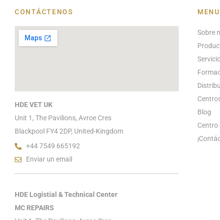
CONTÁCTENOS
MENU
Sobre 
Produc
Servici
Formac
Distrib
Centros
HDE VET UK
Blog
Unit 1, The Pavilions, Avroe Cres
Centro 
Blackpool FY4 2DP, United-Kingdom
¡Contá
+44 7549 665192
Enviar un email
HDE Logistial & Technical Center
MC REPAIRS