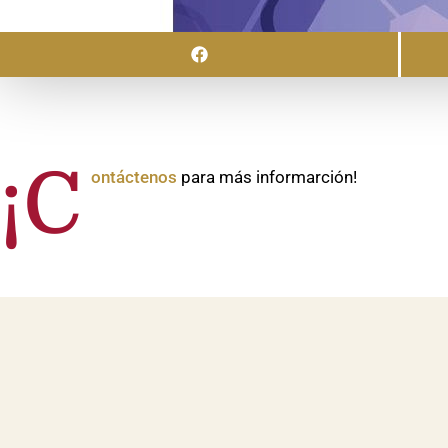
¡C
ontáctenos
para más informarción!