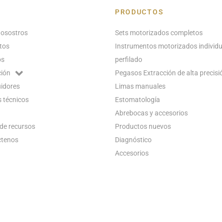
PRODUCTOS
nosostros
Sets motorizados completos
tos
Instrumentos motorizados individu
os
perfilado
ión
Pegasos Extracción de alta precisi
uidores
Limas manuales
 técnicos
Estomatología
Abrebocas y accesorios
de recursos
Productos nuevos
ctenos
Diagnóstico
Accesorios